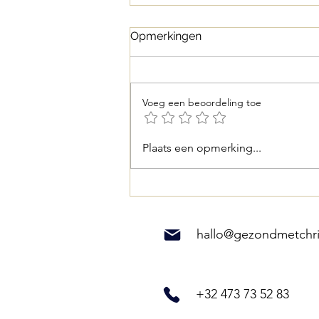
Opmerkingen
Voeg een beoordeling toe
Wat is Fermenteren?
Plaats een opmerking...
Subliem voor je Gut Health
hallo@gezondmetchri
+32 473 73 52 83