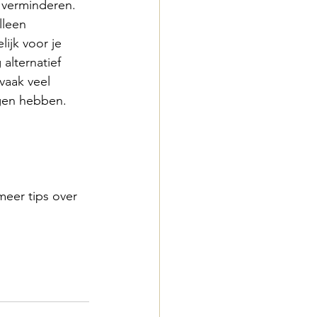
 verminderen. 
lleen 
ijk voor je 
alternatief 
vaak veel 
gen hebben.
meer tips over 