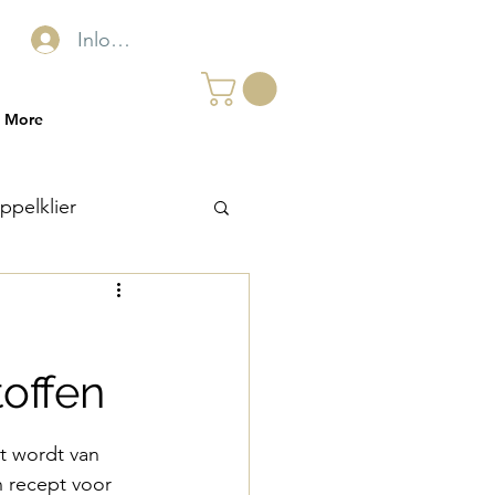
Inloggen
More
appelklier
offen
 wordt van 
n recept voor 