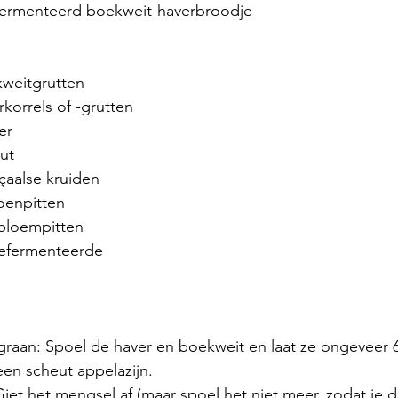
fermenteerd boekweit-haverbroodje
ekweitgrutten
erkorrels of -grutten
ter
out
ençaalse kruiden
poenpitten
nebloempitten
en scheut appelazijn.