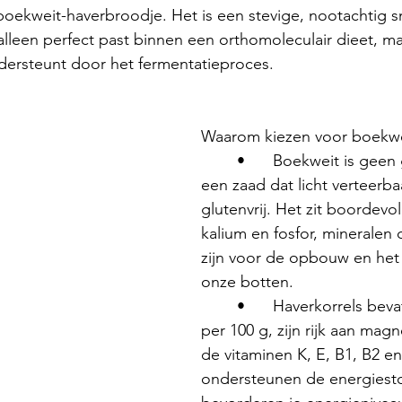
oekweit-haverbroodje. Het is een stevige, nootachtig 
alleen perfect past binnen een orthomoleculair dieet, ma
rsteunt door het fermentatieproces.
Waarom kiezen voor boekwe
	•	Boekweit is geen graan, maar 
een zaad dat licht verteerbaa
glutenvrij. Het zit boordev
kalium en fosfor, mineralen 
zijn voor de opbouw en het 
onze botten.
	•	Haverkorrels bevatten 12% eiwit 
per 100 g, zijn rijk aan magn
de vitaminen K, E, B1, B2 e
ondersteunen de energiesto