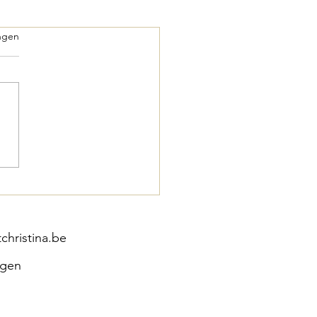
.
ngen
hristina.be
agen