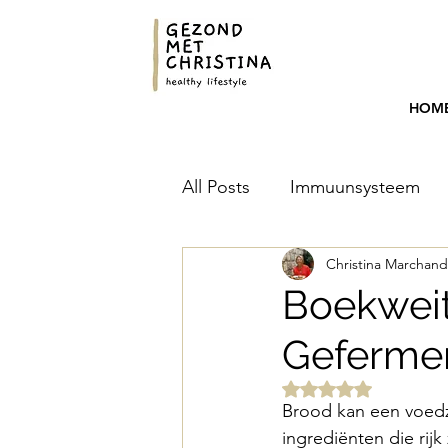
HOM
All Posts
Immuunsysteem
Christina Marchand
Melatonine
Menopauze
Boekweit
Gefermen
Beoordeeld met NaN
Brood kan een voedz
ingrediënten die rijk