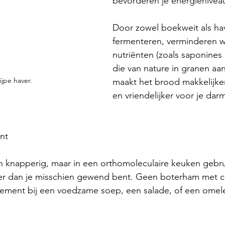
bevorderen je energienivea
Door zowel boekweit als hav
fermenteren, verminderen w
nutriënten (zoals saponines 
die van nature in granen aan
jpe haver.
maakt het brood makkelijker
en vriendelijker voor je dar
nt
 en knapperig, maar in een orthomoleculaire keuken geb
r dan je misschien gewend bent. Geen boterham met ch
lement bij een voedzame soep, een salade, of een omel