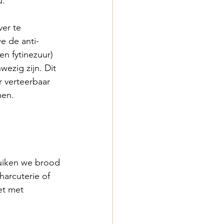
u.
er te 
e de anti-
en fytinezuur) 
wezig zijn. Dit 
 verteerbaar 
men.
ruiken we brood 
arcuterie of 
et met 