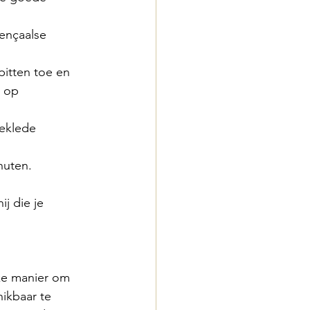
 op 
nuten.
j die je 
jke manier om 
ikbaar te 