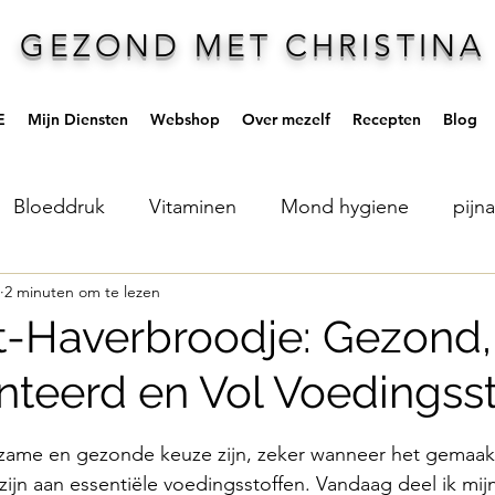
GEZOND MET CHRISTINA
E
Mijn Diensten
Webshop
Over mezelf
Recepten
Blog
Bloeddruk
Vitaminen
Mond hygiene
pijn
2 minuten om te lezen
Zonlicht
Vleesvervangers
-Haverbroodje: Gezond,
teerd en Vol Voedingsst
 uit 5 sterren.
ame en gezonde keuze zijn, zeker wanneer het gemaakt
 zijn aan essentiële voedingsstoffen. Vandaag deel ik mij