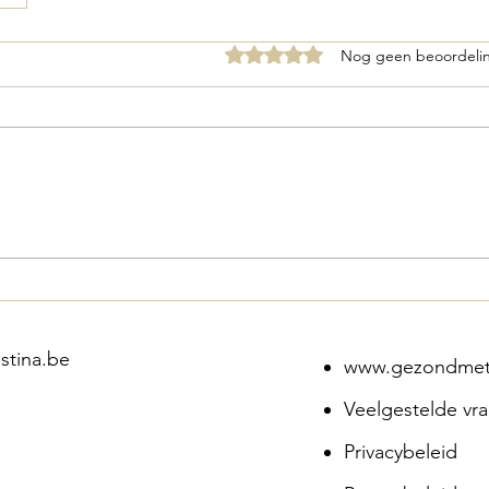
Beoordeeld met 0 uit 5 sterren
Nog geen beoordeli
stina.be
www.gezondmetc
Veelgestelde vr
Privacybeleid