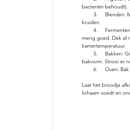
bacteriën behoudt).
	3.	Blenden: Mix in een blender samen met 180 ml water, zout en Provençaalse 
kruiden.
	4.	Fermenteren: Doe het mengsel terug in een glazen kom, voeg de pitten toe en 
meng goed. Dek af m
kamertemperatuur.
	5.	Bakken: Giet het gefermenteerde mengsel in een met bakpapier beklede 
bakvorm. Strooi er n
	6.	Oven: 
Laat het broodje afk
lichaam voedt en on