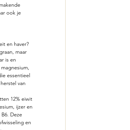
smakende 
ar ook je 
it en haver?
r is en 
ol magnesium, 
die essentieel 
herstel van 
esium, ijzer en 
n B6. Deze 
fwisseling en 