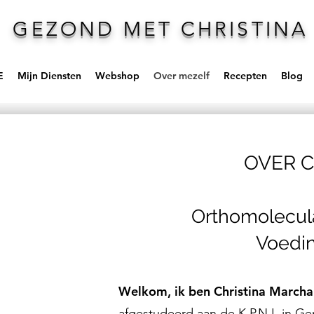
GEZOND MET CHRISTINA
E
Mijn Diensten
Webshop
Over mezelf
Recepten
Blog
OVER C
Orthomolecula
Voedi
Welkom, ik ben Christina March
afgestudeerd aan de K.P.N.I. in G