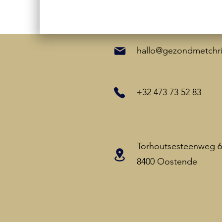
hallo@gezondmetchri
+32 473 73 52 83
Torhoutsesteenweg 6
8400 Oostende