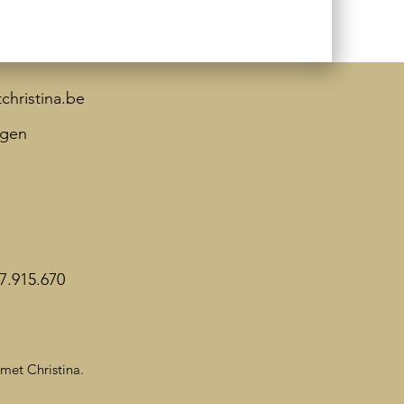
hristina.be
agen
7.915.670
et Christina.