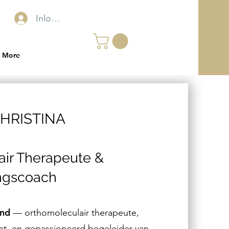
Inloggen
More
HRISTINA
ir Therapeute &
ngscoach
and
— orthomoleculair therapeute,
ent, en gepassioneerd begeleider van