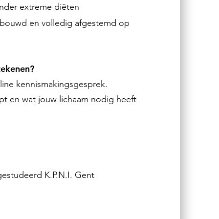
onder extreme diëten
erbouwd en volledig afgestemd op
tekenen?
nline kennismakingsgesprek.
pt en wat jouw lichaam nodig heeft
estudeerd K.P.N.I. Gent