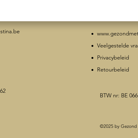
stina.be
www.gezondmetc
Veelgestelde vr
Privacybeleid
Retourbeleid
62
BTW nr: BE 066
©2025 by Gezond m