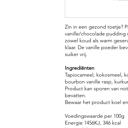
Zin in een gezond toetje? P
vanille/chocolade pudding 
zowel koud als warm geserv
klaar. De vanille poeder b
suiker vrij.
Ingrediënten
Tapiocameel, kokosmeel, k
bourbon vanille rasp, kurk
Product kan sporen van no
bevatten.
Bewaar het product koel e
Voedingswaarde per 100g
Energie 1456KJ, 346 kcal