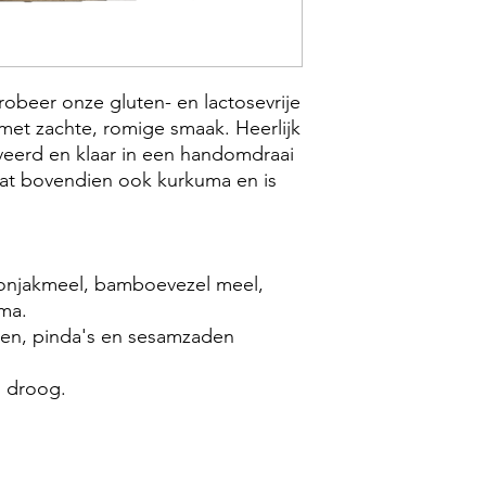
robeer onze gluten- en lactosevrije
met zachte, romige smaak. Heerlijk
eerd en klaar in een handomdraai
evat bovendien ook kurkuma en is
onjakmeel, bamboevezel meel,
uma.
ten, pinda's en sesamzaden
n droog.