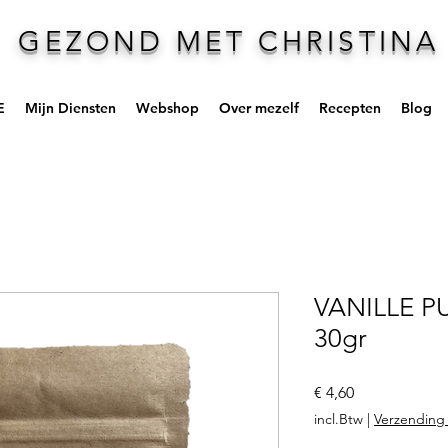
GEZOND MET CHRISTINA
E
Mijn Diensten
Webshop
Over mezelf
Recepten
Blog
VANILLE P
30gr
Prijs
€ 4,60
incl.Btw
|
Verzending 