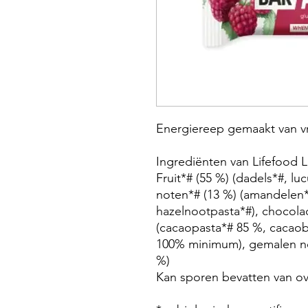
Energiereep gemaakt van v
Ingrediënten van Lifefood L
Fruit*# (55 %) (dadels*#, l
noten*# (13 %) (amandelen
hazelnootpasta*#), chocola
(cacaopasta*# 85 %, cacao
100% minimum), gemalen no
%)
Kan sporen bevatten van o