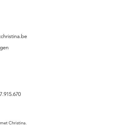
hristina.be
agen
7.915.670
et Christina.