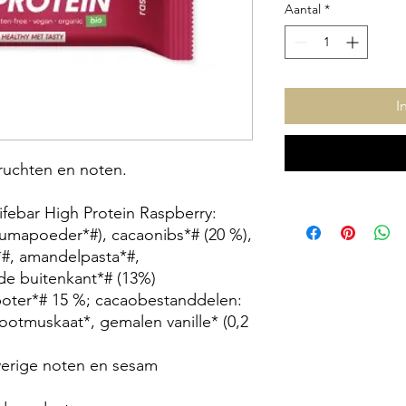
Aantal
*
I
ruchten en noten.
ifebar High Protein Raspberry:
ucumapoeder*#), cacaonibs*# (20 %),
*#, amandelpasta*#,
de buitenkant*# (13%)
boter*# 15 %; cacaobestanddelen:
otmuskaat*, gemalen vanille* (0,2
verige noten en sesam