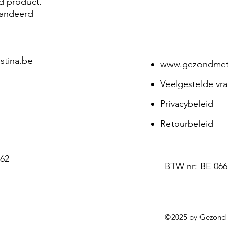
rd product.
randeerd
stina.be
www.gezondmetc
Veelgestelde vr
Privacybeleid
Retourbeleid
62
BTW nr: BE 066
©2025 by Gezond m