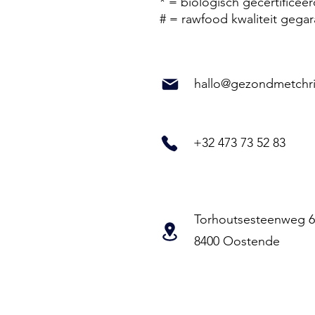
* = biologisch gecertificee
# = rawfood kwaliteit gega
hallo@gezondmetchri
+32 473 73 52 83
Torhoutsesteenweg 6
8400 Oostende