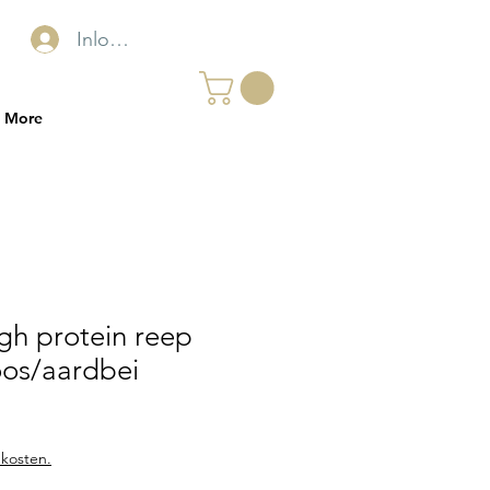
Inloggen
More
gh protein reep
os/aardbei
kosten.