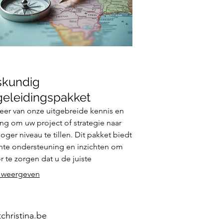
skundig
eleidingspakket
teer van onze uitgebreide kennis en
ing om uw project of strategie naar
oger niveau te tillen. Dit pakket biedt
hte ondersteuning en inzichten om
r te zorgen dat u de juiste
ssingen neemt. We helpen u met het
 weergeven
alliseren van uw ideeën en het
ken van duurzaam succes.
hristina.be