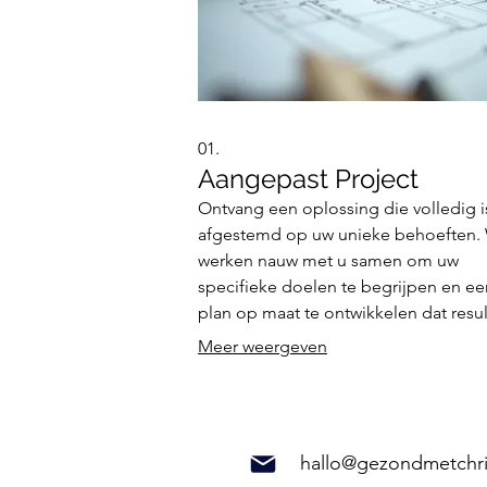
01.
Aangepast Project
Ontvang een oplossing die volledig i
afgestemd op uw unieke behoeften. 
werken nauw met u samen om uw
specifieke doelen te begrijpen en ee
plan op maat te ontwikkelen dat resu
oplevert. Dit type project richt zich o
Meer weergeven
innovatieve benaderingen en
gedetailleerde uitvoering.
hallo@gezondmetchri