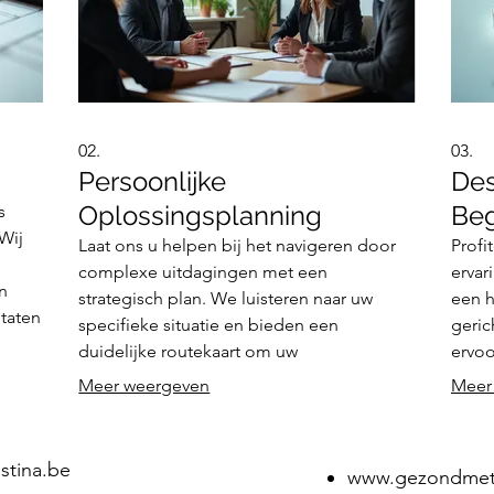
02.
03.
Persoonlijke
De
Oplossingsplanning
Beg
s
Wij
Laat ons u helpen bij het navigeren door
Profi
complexe uitdagingen met een
ervar
n
strategisch plan. We luisteren naar uw
een h
ltaten
specifieke situatie en bieden een
geric
p
duidelijke routekaart om uw
ervoo
doelstellingen te bereiken. Dit omvat een
besli
Meer weergeven
Meer
grondige analyse van uw situatie en het
krist
identificeren van de beste vervolgstappen.
berei
stina.be
www.gezondmetc